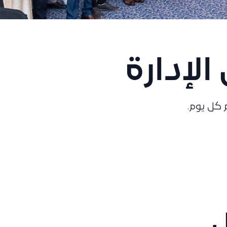
نة
د الخسائر
لإدارة
 كل يوم.
ل