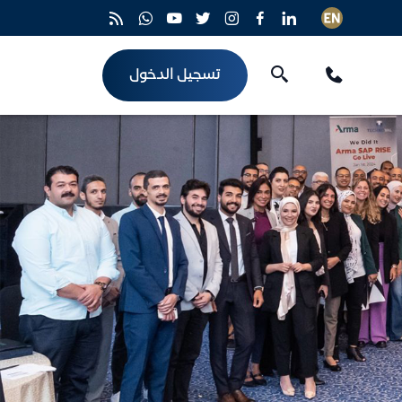
تسجيل الدخول
روابط مفيدة
كافة المنتجات التأمينية
ع
نقل بجميع أنواعه
المركز الإعلامي
أرشيف الفيديوهات
 الهندسية والمعدات
الأسئلة الشائعة
المدنية
سياسة الخصوصية
البات والمسؤوليات
مالية ضد السرقة أو الفقدان