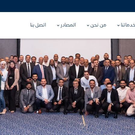
دماتنا
من نحن
المصادر
اتصل بنا
نية
مجلة التأمين
المعيدين
الإحصائيات
الوسطاء
فل (الحياة)
تأمين نقل البضائ
الأسئلة الشائعة
الي في حالة الوفاة
حماية الشحنات أثناء ال
مسابقات وجوائز
صحي
التأمين الهندسي
ملة لضمان صحتك وسلامتك
تغطية مخاطر المشاريع
ارات
تأمين المسؤولية 
حوادث لك أو لغيرك
حماية قانونية ضد المط
ات العمل
تأمين الأموال
 الناتجة عن إصابات العمل
حماية الأموال والقيم ال