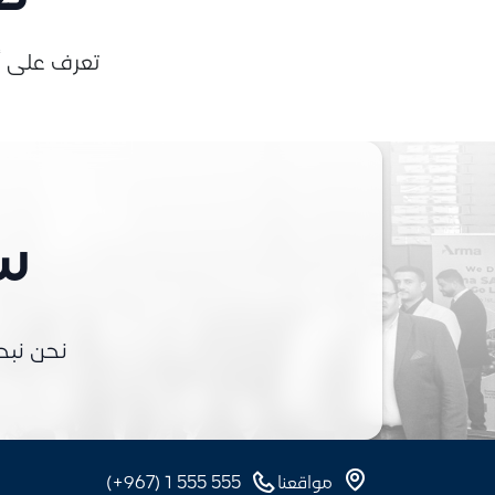
تعرف على أ
سع
نحن نبح
مواقعنا
‎(+967) 1 555 555