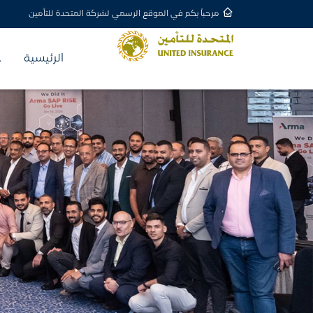
مرحباً بكم في الموقع الرسمي لشركة المتحدة للتأمين
الرئيسية
خ
نظرة عامة
المنتجات التأمي
المركز الإعلامي
المتحدة في سطور
الفيديوهات
الرؤية
تأمين التكا
أهدافنا قيد التحقيق
المدونات
تقديم تعويض م
البودكاست
رسالتنا
التأمين ال
الأخبار
رسالتنا واضحة
رعاية طبية شا
القيم والمبادئ
تأمين السي
نلتزم بالقيم الخاصة بنا
تغطية أضرار ال
كلمة المدير
تأمين إصاب
كلمة المدير العام
تعويضات للأضرار